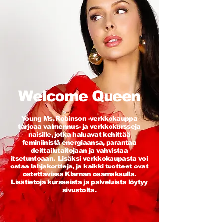
Welcome Queen
Young Ms. Robinson -verkkokauppa
tarjoaa valmennus- ja verkkokursseja
naisille, jotka haluavat kehittää
feminiinistä energiaansa, parantaa
deittailutaitojaan ja vahvistaa
itsetuntoaan. Lisäksi verkkokaupasta voi
ostaa lahjakortteja, ja kaikki tuotteet ovat
ostettavissa Klarnan osamaksulla.
Lisätietoja kursseista ja palveluista löytyy
sivustolta.