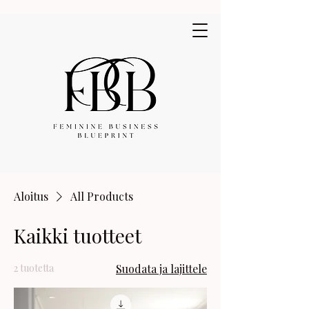
Young MsRobinson
Aloitus
All Products
Kaikki tuotteet
2 tuotetta
Suodata ja lajittele