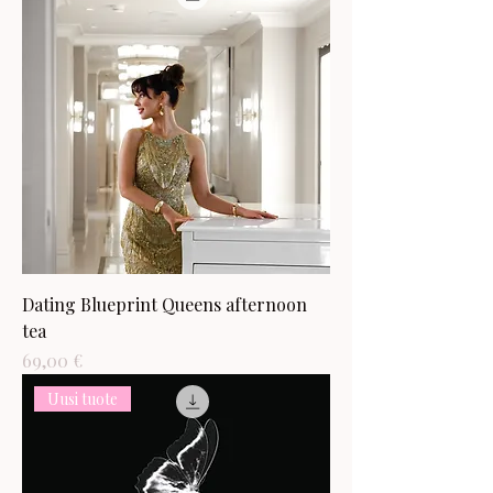
Dating Blueprint Queens afternoon
tea
Hinta
69,00 €
Uusi tuote