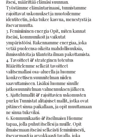
itsesi, määrittää elämäsi suunnan.
Työstämme elämäntarinaasi, tunnistamme
rajoittavat uskomukset ja muotoilemme
identiteetin, joka tukee kasvua, menestystä ja
itsevarmuutta.
3. Feminiininen energia Opit, miten kannat
itseäsi, kommunikoit ja vaikutat
ympäristöösi. Rakennamme energiaa, joka
vetää puoleensa oikeita mahdollisuuksia,
ihmissuhteita ja tilanteita ilman pakottamista.
4. Tavoitteet & strateginen toteutus
Määrittelemme selkeät tavoitteet
valitsemallasi osa-alueella ja luomme
konkreettisen suunnitelman niiden
saavuttamiseen. Lisäksi luomme sinulle
jatkosuunnitelman valmennuksen jälkeen.
5. Ajattelumallit & rajoittavien uskomusten
purku Tunnistat alitajuiset mallit, jotka ovat
pitäneet sinua paikallaan, ja opit muuttamaan
ne sinua tukeviksi.
6. Kommunikaatio & itseilmaisu Hiomme
tapaa, jolla puhut itsellesi ja muille. Opit
ilmaisemaan itseäsi selkeästi feminiinisesti,
itsevarmasti ja arvokkaasti tavalla, joka