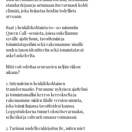
standardejaan ja astumaan itsevarmasti kohti
elämää, joka heijastaa heidän todellista
arvoaan.
Saat 3 henkilökohtaista 60–90 minuutin
Queen Call -sessiota, joissa sukellamme
syvälle ajatteluusi, tavoitteisiisi ja
toimintatapoihisi sekä rakennamme sinulle
uuden tason identiteetin sekä toimintatavat
askel askeleelta.
Mitä voit odottaa seuraavien neljän viikon
aikana?
1. Intensiivinen henkilökohtainen
transformaatio: Puramme nykyisen ajattelusi
ja toimintamallisi kerros kerrokselta ja
rakennamme niiden tilalle version sinusta,
joka toimii linjassa tavoitteidesi kanssa.
Lopputuloksena tunnet olosi itsevarmaksi,
selkeäksi ja vahvasti omassa voimassasi.
2. Tarinasi uudelleenkirjoitus Se, miten näet