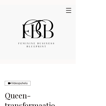
Young MsRobinson
Videopuhelu
Queen-
transformaatio