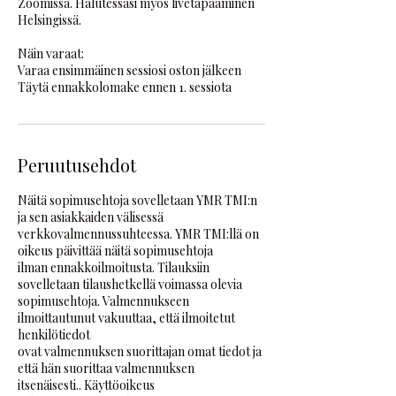
Zoomissa. Halutessasi myös livetapaaminen
Helsingissä.
Näin varaat:
Varaa ensimmäinen sessiosi oston jälkeen
Peruutusehdot
Näitä sopimusehtoja sovelletaan YMR TMI:n
ja sen asiakkaiden välisessä
verkkovalmennussuhteessa. YMR TMI:llä on
oikeus päivittää näitä sopimusehtoja
ilman ennakkoilmoitusta. Tilauksiin
sovelletaan tilaushetkellä voimassa olevia
sopimusehtoja. Valmennukseen
ilmoittautunut vakuuttaa, että ilmoitetut
henkilötiedot
ovat valmennuksen suorittajan omat tiedot ja
että hän suorittaa valmennuksen
itsenäisesti.. Käyttöoikeus