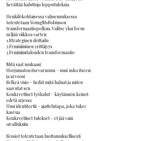
herättää haluttuja lopputuloksia.
Henkilökohtaisessa valmennuksessa
toteutetaan YoungMsRobinson
transformaatiopolkua. Valitse yksi focus
neljää viikkoa varten:
1.Strateginen deittailu
2.Feminiininen yrittäjyys
3.Feminiinitalouden transformaatio
Mitä saat mukaasi:
Horjumaton itsevarmuus – uusi usko itseesi
ja arvoosi
Selkeä visio – tiedät mitä haluat ja miten
saavutat sen
Konkreettiset työkalut – käytännön keinot
edetä arjessa
Uusi identiteetti – ajattelutapa, joka tukee
kasvua
Konkreettiset tulokset – et jää vain
oivalluksiin
Sessiot toteutetaan luottamuksellisesti