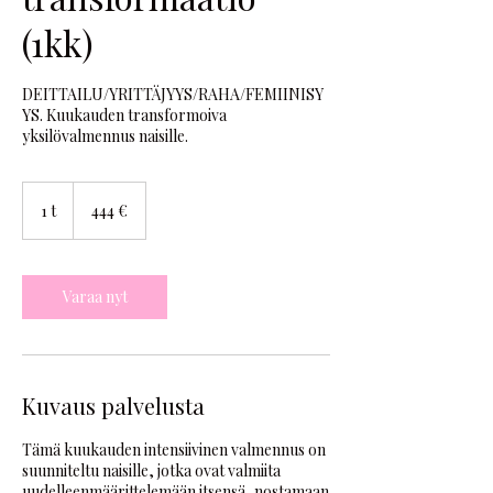
(1kk)
DEITTAILU/YRITTÄJYYS/RAHA/FEMIINISY
YS. Kuukauden transformoiva
yksilövalmennus naisille.
444
euroa
1 t
1
444 €
Varaa nyt
Kuvaus palvelusta
Tämä kuukauden intensiivinen valmennus on
suunniteltu naisille, jotka ovat valmiita
uudelleenmäärittelemään itsensä, nostamaan