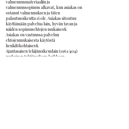
valmennusmateriaaliin ja
valmennussopimus alkavat, kun asiakas on
ostanut valmennuksen ja täten
palautusoikeutta ei ole. Asiakas sitoutuu
käyttämään palvelua lain, hyvän tavan ja
näiden sopimusehtojen mukaisesti.
Asiakas on vastuussa palvelun
ehtojenmukaisesta käytöstä
henkilökohtaisesti.
Ajantasaisen tekijänoikeuslain (1961/404)
mukainen tekijänoikeus kaikkeen
valmennusmateriaaliin on YMR TMI:llä ja
Peppi Robinsonilla. Materiaalin
käyttäminen, kopioiminen, tulostaminen,
ruudunkaappaus materiaalista,
tallennus,muuttaminen, toimittaminen
kolmansille osapuolille sekä kääntäminen
muille kielille ilman YMR TMI:n kirjallista
lupaa on kielletty. Kielletystä toiminnasta
tekijä voi syyllistyä rikoslain (1889/39)
mukaiseen tekijänoikeusrikokseen tai
tekijän-oikeusrikkomukseen. Salassapito ja
Sopimussakko Kaikki
valmennusmateriaali on salassa pidettävää ja